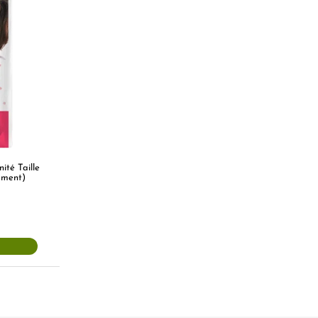
té Taille
ement)