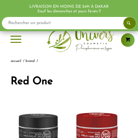
LIVRAISON EN MOINS DE 24H À DAKAR
Sauf les dimanches et jours fériés !!
accueil
/
brand
/
Red One