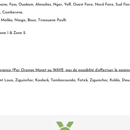
 Fass, Ouakam, Almadies, Ngor, Yoff, Ouest Foire, Nord Foire, Sud Foire, P
a, Camberene,
Malika, Niaga, Boun, Tivaouane Peulh
one 1 & Zone 2.
 d’avance (Par Orange Monet ou WAVE, pas de possiblité d’effectuer le paiem
nt Louis, Ziguinchor, Kaolack, Tambacounda, Fatick, Ziguinchor, Kolda, Diou