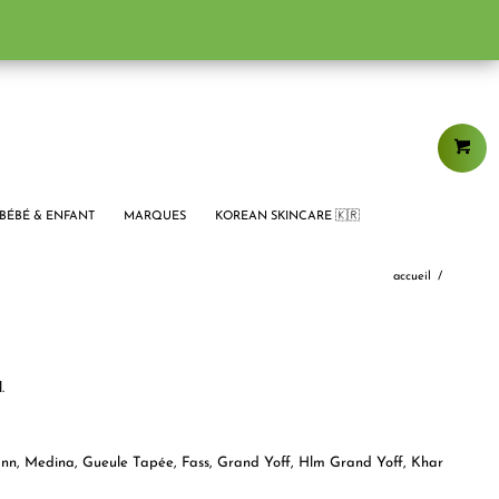
BÉBÉ & ENFANT
MARQUES
KOREAN SKINCARE 🇰🇷
accueil
/
.
n, Medina, Gueule Tapée, Fass, Grand Yoff, Hlm Grand Yoff, Khar