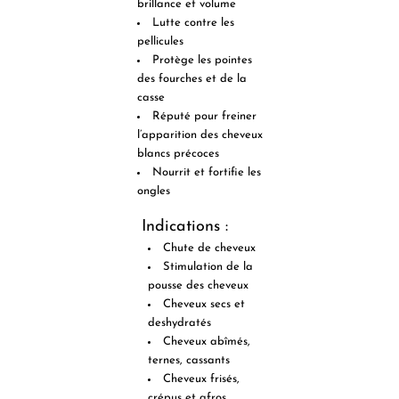
brillance et volume
Lutte
contre les
pellicules
Protège les pointes
des fourches et de la
casse
Réputé pour
freiner
l’apparition des cheveux
blancs
précoces
Nourrit et
fortifie les
ongles
Indications :
Chute de cheveux
Stimulation de la
pousse des cheveux
Cheveux secs et
deshydratés
Cheveux abîmés,
ternes, cassants
Cheveux frisés,
crépus et afros