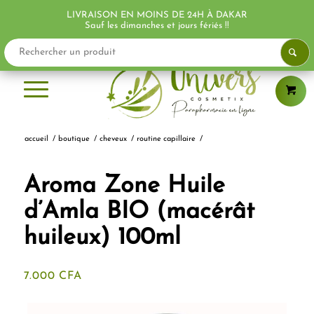
LIVRAISON EN MOINS DE 24H À DAKAR
Sauf les dimanches et jours fériés !!
accueil
/
boutique
/
cheveux
/
routine capillaire
/
Aroma Zone Huile
d’Amla BIO (macérât
huileux) 100ml
7.000
CFA