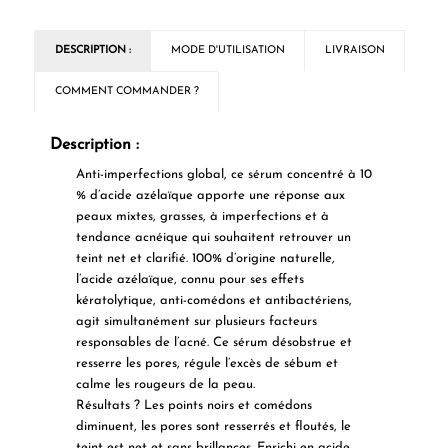
DESCRIPTION :
MODE D'UTILISATION
LIVRAISON
COMMENT COMMANDER ?
Description :
Anti-imperfections global, ce sérum concentré à 10
% d’acide azélaïque apporte une réponse aux
peaux mixtes, grasses, à imperfections et à
tendance acnéique qui
souhaitent retrouver un
teint net et clarifié. 100% d’origine naturelle,
l’acide azélaïque, connu pour ses effets
kératolytique, anti-comédons et antibactériens,
agit simultanément sur plusieurs facteurs
responsables de l’acné. Ce sérum désobstrue et
resserre les pores, régule l’excès de sébum et
calme les rougeurs de la peau.
Résultats ? Les points noirs et comédons
diminuent, les pores sont resserrés et floutés, le
teint est net et sans brillances. Enrichi en acide