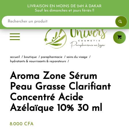
LIVRAISON EN MOINS DE 24H À DAKAR
PROMO !
PROMO !
Sauf les dimanches et jours fériés !!
accueil
/
boutique
/
parapharmacie
/
soins du visage
/
hydratants & nourrissants & reparateurs
/
Aroma Zone Sérum
Peau Grasse Clarifiant
Concentré Acide
Azélaïque 10% 30 ml
8.000
CFA