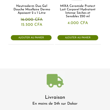
Neutraderm Duo Gel
MIXA Ceramide Protect
Douche Micellaire Dermo
Lait Corporel Hydratant
Apaisant 2 x 1 Litre
Intense Sèches et
Sensibles 250 ml
16.000
CFA
4.000
CFA
Le
Le
15.500
CFA
prix
prix
initial
actuel
était :
est :
AJOUTER AU PANIER
AJOUTER AU PANIER
16.000 CFA.
15.500 CFA.
Livraison
En moins de 24h sur Dakar