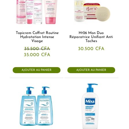
Topicrem Coffret Routine
Ht26 Mon Duo
Hydratation Intense
Réparatrice Unifiant Anti
Visage
Taches
35.500
CFA
30.500
CFA
Le
Le
35.000
CFA
prix
prix
initial
actuel
était :
est :
AJOUTER AU PANIER
AJOUTER AU PANIER
35.500 CFA.
35.000 CFA.