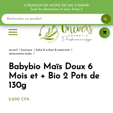
LIVRAISON EN MOINS DE 24H À DAKAR
PROMO !
PROMO !
Sauf les dimanches et jours fériés !!
accueil
/
boutique
/
bébé & enfant & maternité
/
alimentation bébé
/
Babybio Maïs Doux 6
Mois et + Bio 2 Pots de
130g
2.600
CFA