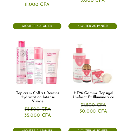
3.000
CFA
11.000
CFA
AJOUTER AU PANIER
AJOUTER AU PANIER
Topicrem Coffret Routine
HT26 Gamme Topsigel
Hydratation Intense
Unifiant Et Illuminatrice
Visage
31.500
CFA
35.500
CFA
Le
Le
30.000
CFA
Le
Le
prix
prix
35.000
CFA
prix
prix
initial
actuel
initial
actuel
était :
est :
était :
est :
31.500 CFA.
30.000 CF
AJOUTER AU PANIER
AJOUTER AU PANIER