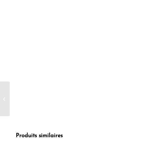
Purepousse Shampoing
Rhassoul Anti Pellicules
Démangeaisons et
Cheveux Secs...
Produits similaires