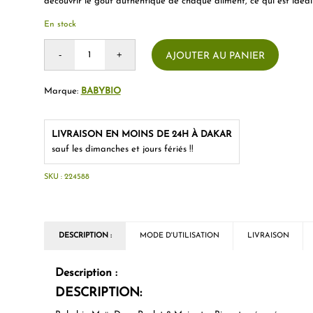
découvrir le goût authentique de chaque aliment, ce qui est idéal 
En stock
AJOUTER AU PANIER
Marque:
BABYBIO
LIVRAISON EN MOINS DE 24H À DAKAR
sauf les dimanches et jours fériés !!
SKU :
224588
DESCRIPTION :
MODE D'UTILISATION
LIVRAISON
Description :
DESCRIPTION: