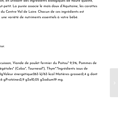
n, en utilisant des ingrédients biologiques de haute qualité,
-petit. La purée associe le maïs doux d’Aquitaine, les carottes
 du Centre-Val de Loire. Chacun de ces ingrédients est
 une variété de nutriments essentiels à votre bébé.
ur.
cuisson, Viande de poulet fermier du Poitou* 9,5%, Pommes de
gétales* (Colza*, Tournesol*), Thym*.*Ingrédients issus de
100gValeur énergétique263 kJ/63 kcal Matières grasses2,4 g dont
s1,6 gProtéines2,9 gSel0,05 gSodium19 mg.