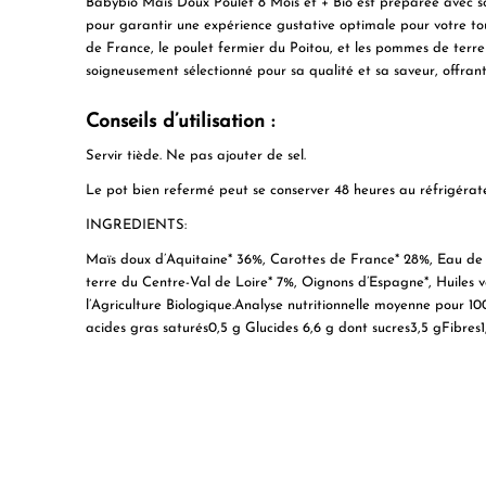
Babybio Maïs Doux Poulet 8 Mois et + Bio est préparée avec soi
pour garantir une expérience gustative optimale pour votre tout
de France, le poulet fermier du Poitou, et les pommes de terre
soigneusement sélectionné pour sa qualité et sa saveur, offrant
Conseils d’utilisation :
Servir tiède. Ne pas ajouter de sel.
Le pot bien refermé peut se conserver 48 heures au réfrigérate
INGREDIENTS:
Maïs doux d’Aquitaine* 36%, Carottes de France* 28%, Eau de 
terre du Centre-Val de Loire* 7%, Oignons d’Espagne*, Huiles vé
l’Agriculture Biologique.Analyse nutritionnelle moyenne pour 
acides gras saturés0,5 g Glucides 6,6 g dont sucres3,5 gFibre