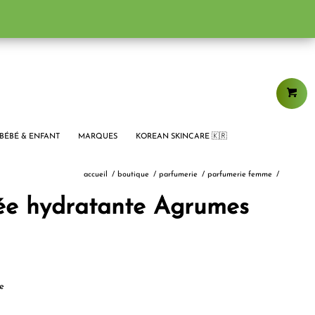
BÉBÉ & ENFANT
MARQUES
KOREAN SKINCARE 🇰🇷
accueil
/
boutique
/
parfumerie
/
parfumerie femme
/
ée hydratante Agrumes
e