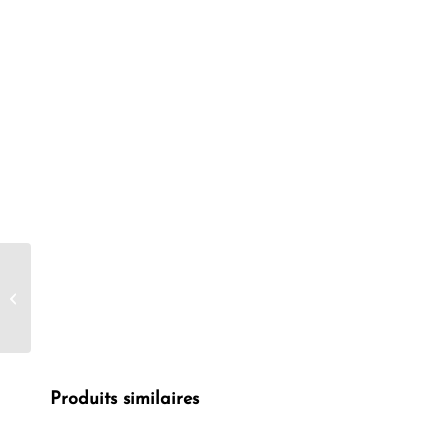
Berdoues Brume
parfumée hydratante
Néroli 200 ml
Produits similaires