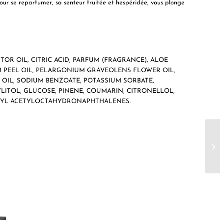
ur se reparfumer, sa senteur fruitée et hespéridée, vous plonge
OR OIL, CITRIC ACID, PARFUM (FRAGRANCE), ALOE
M PEEL OIL, PELARGONIUM GRAVEOLENS FLOWER OIL,
) OIL, SODIUM BENZOATE, POTASSIUM SORBATE,
LITOL, GLUCOSE, PINENE, COUMARIN, CITRONELLOL,
THYL ACETYLOCTAHYDRONAPHTHALENES.