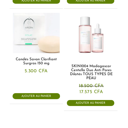
AJOUTER AU PANIER
AJOUTER AU PANIER
43.000 CFA.
40.800 CFA.
Candés Savon Clarifiant
Surgras 150 mg
SKIN1004 Madagascar
Centella Duo Anti Pores
5.300
CFA
Dilatés TOUS TYPES DE
PEAU
18.500
CFA
Le
Le
17.575
CFA
prix
prix
AJOUTER AU PANIER
initial
actuel
AJOUTER AU PANIER
était :
est :
18.500 CFA.
17.575 CFA.