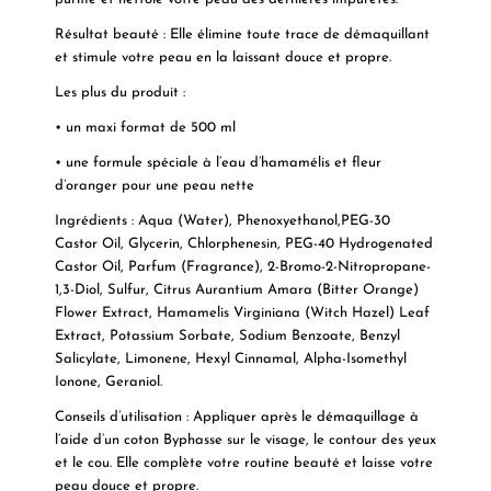
Résultat beauté : Elle élimine toute trace de démaquillant
et stimule votre peau en la laissant douce et propre.
Les plus du produit
:
• un maxi format de 500 ml
• une formule spéciale à l’eau d’hamamélis et fleur
d’oranger pour une peau nette
Ingrédients : Aqua (Water), Phenoxyethanol,PEG-30
Castor Oil, Glycerin, Chlorphenesin, PEG-40 Hydrogenated
Castor Oil, Parfum (Fragrance), 2-Bromo-2-Nitropropane-
1,3-Diol, Sulfur, Citrus Aurantium Amara (Bitter Orange)
Flower Extract, Hamamelis Virginiana (Witch Hazel) Leaf
Extract, Potassium Sorbate, Sodium Benzoate, Benzyl
Salicylate, Limonene, Hexyl Cinnamal, Alpha-Isomethyl
Ionone, Geraniol.
Conseils d’utilisation
: Appliquer après le démaquillage à
l’aide d’un coton Byphasse sur le visage, le contour des yeux
et le cou. Elle complète votre routine beauté et laisse votre
peau douce et propre.