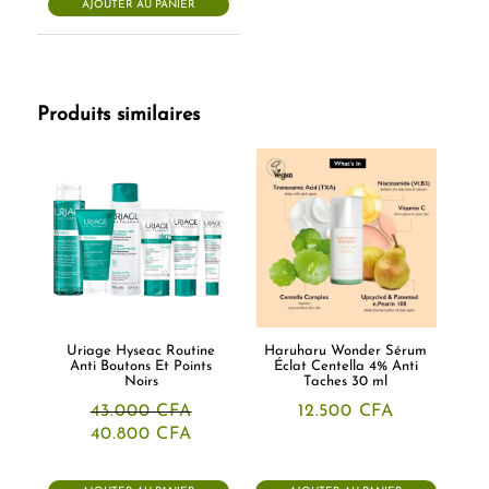
AJOUTER AU PANIER
Produits similaires
Uriage Hyseac Routine
Haruharu Wonder Sérum
Anti Boutons Et Points
Éclat Centella 4% Anti
Noirs
Taches 30 ml
43.000
CFA
12.500
CFA
Le
Le
40.800
CFA
prix
prix
initial
actuel
était :
est :