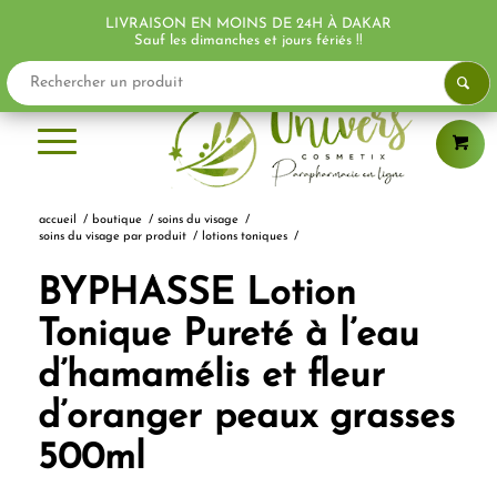
LIVRAISON EN MOINS DE 24H À DAKAR
PROMO !
PROMO !
Sauf les dimanches et jours fériés !!
accueil
/
boutique
/
soins du visage
/
soins du visage par produit
/
lotions toniques
/
BYPHASSE Lotion
Tonique Pureté à l’eau
d’hamamélis et fleur
d’oranger peaux grasses
500ml