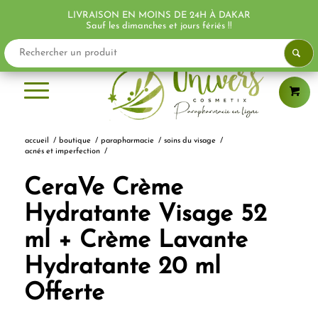
LIVRAISON EN MOINS DE 24H À DAKAR
Sauf les dimanches et jours fériés !!
accueil
/
boutique
/
parapharmacie
/
soins du visage
/
acnés et imperfection
/
CeraVe Crème
Hydratante Visage 52
ml + Crème Lavante
Hydratante 20 ml
Offerte