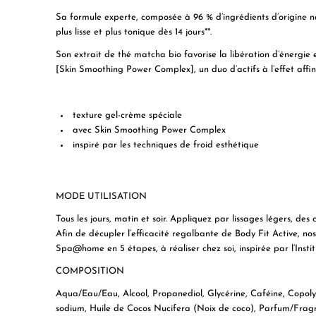
Sa formule experte, composée à 96 % d’ingrédients d’origine na
plus lisse et plus tonique dès 14 jours**.
Son extrait de thé matcha bio favorise la libération d’énergie e
[Skin Smoothing Power Complex], un duo d’actifs à l’effet affin
texture gel-crème spéciale
avec Skin Smoothing Power Complex
inspiré par les techniques de froid esthétique
MODE UTILISATION
Tous les jours, matin et soir. Appliquez par lissages légers, des ch
Afin de décupler l’efficacité regalbante de Body Fit Active, 
Spa@home en 5 étapes, à réaliser chez soi, inspirée par l’Institu
COMPOSITION
Aqua/Eau/Eau, Alcool, Propanediol, Glycérine, Caféine, Copoly
sodium, Huile de Cocos Nucifera (Noix de coco), Parfum/Frag