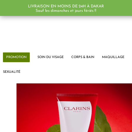
LIVRAISON EN MOINS DE 24H À DAKAR
Sauf les dimanches et jours fériés !!
PROMOTION
SOIN DU VISAGE
CORPS & BAIN
MAQUILLAGE
SEXUALITÉ