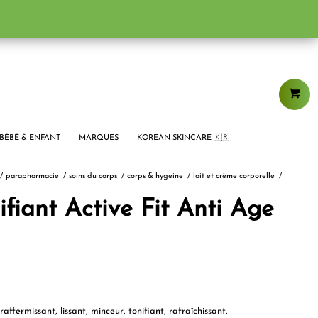
BÉBÉ & ENFANT
MARQUES
KOREAN SKINCARE 🇰🇷
/
parapharmacie
/
soins du corps
/
corps & hygeine
/
lait et crème corporelle
/
fiant Active Fit Anti Age
raffermissant, lissant, minceur, tonifiant, rafraîchissant,