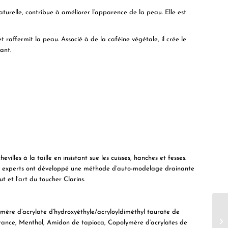
turelle, contribue à améliorer l’apparence de la peau. Elle est
t raffermit la peau. Associé à de la caféine végétale, il crée le
ant.
evilles à la taille en insistant sue les cuisses, hanches et fesses.
nos experts ont développé une méthode d’auto-modelage drainante
t et l’art du toucher Clarins.
mère d’acrylate d’hydroxyéthyle/acryloyldiméthyl taurate de
rance, Menthol, Amidon de tapioca, Copolymère d’acrylates de