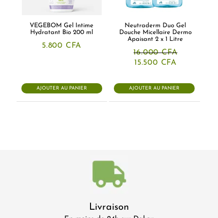
VEGEBOM Gel Intime
Neutraderm Duo Gel
Hydratant Bio 200 ml
Douche Micellaire Dermo
Apaisant 2 x 1 Litre
5.800
CFA
16.000
CFA
Le
Le
15.500
CFA
prix
prix
initial
actuel
était :
est :
AJOUTER AU PANIER
AJOUTER AU PANIER
16.000 CFA.
15.500 CFA
Livraison