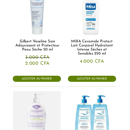
Gilbert Vaseline Soin
MIXA Ceramide Protect
Adoucissant et Protecteur
Lait Corporel Hydratant
Peau Sèche 50 ml
Intense Sèches et
Sensibles 250 ml
3.000
CFA
4.000
CFA
Le
Le
2.000
CFA
prix
prix
initial
actuel
était :
est :
AJOUTER AU PANIER
AJOUTER AU PANIER
3.000 CFA.
2.000 CFA.