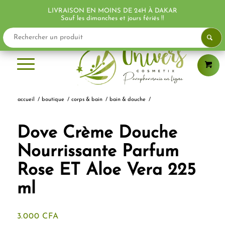
LIVRAISON EN MOINS DE 24H À DAKAR
PROMO !
PROMO !
Sauf les dimanches et jours fériés !!
accueil
/
boutique
/
corps & bain
/
bain & douche
/
Dove Crème Douche
Nourrissante Parfum
Rose ET Aloe Vera 225
ml
3.000
CFA