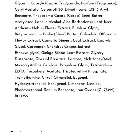
Glycerin, Caprylic/Capric Triglyceride, Parfum (Fragrance),
Cetyl Acetate, Ceteareth20, Dimethicone, C12-15 Alkyl
Benzoate, Theobroma Cacao (Cocoa) Seed Butter,
Acetylated Lanolin Alcohol, Aloe Barbadensis Leaf Juice,
Anthemis Nobilis Flower Extract, Butylene Glycol,
Butyrospermum Parkii (Shea) Butter, Calendula Officinalis
Flower Extract, Camellia Sinensis Leaf Extract, Caprylyl
Glycol, Carbomer, Chondrus Crispus Extract,
Ethoxydiglycol, Ginkgo Biloba Leaf Extract, Glyceryl
Distearate, Glyceryl Stearate, Lactose, Mel/Honey/Miel,
Microcrystalline Cellulose, Propylene Glycol, Tetrasodium
EDTA, Tocopheryl Acetate, Triceteareth-4 Phosphate,
Tromethamine, Citral, Citronellol, Eugenol,
Hydroxycitronellal, Isoeugenol, Limonene, Linalool,
Phenoxyethanol, Sodium Benzoate, Iron Oxides (CI 77492).
B00955.