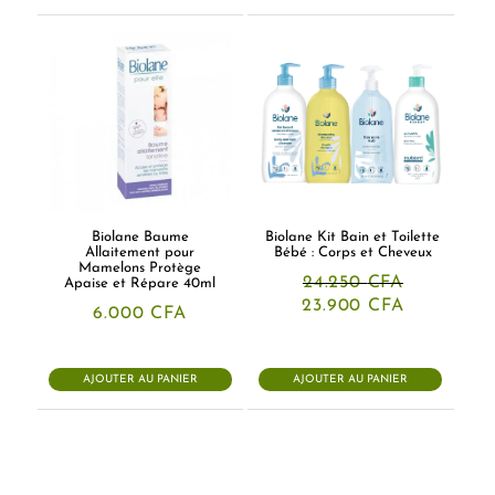
Biolane Baume
Biolane Kit Bain et Toilette
Allaitement pour
Bébé : Corps et Cheveux
Mamelons Protège
24.250
CFA
Apaise et Répare 40ml
Le
Le
23.900
CFA
6.000
CFA
prix
prix
initial
actuel
était :
est :
24.250 CFA.
23.900 CF
AJOUTER AU PANIER
AJOUTER AU PANIER