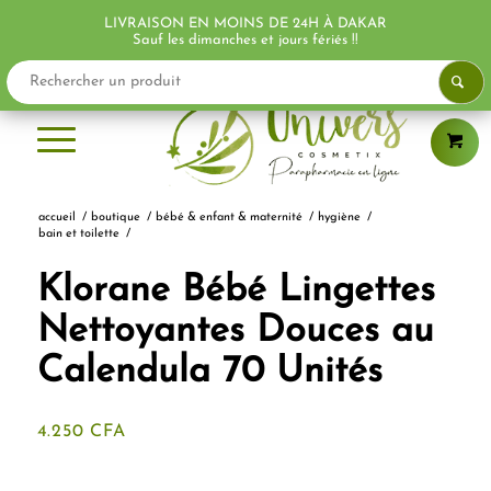
LIVRAISON EN MOINS DE 24H À DAKAR
PROMO !
PROMO !
PROMO !
Sauf les dimanches et jours fériés !!
accueil
/
boutique
/
bébé & enfant & maternité
/
hygiène
/
bain et toilette
/
Klorane Bébé Lingettes
Nettoyantes Douces au
Calendula 70 Unités
4.250
CFA