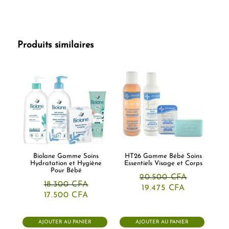
Produits similaires
Biolane Gamme Soins
HT26 Gamme Bébé Soins
Hydratation et Hygiène
Essentiels Visage et Corps
Pour Bébé
20.500
CFA
18.300
CFA
Le
Le
19.475
CFA
Le
Le
prix
prix
17.500
CFA
prix
prix
initial
actuel
initial
actuel
était :
est :
était :
est :
20.500 CFA.
19.475 CFA
AJOUTER AU PANIER
AJOUTER AU PANIER
18.300 CFA.
17.500 CFA.