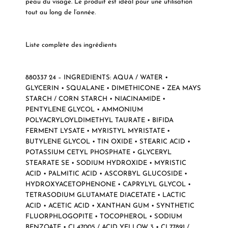
peau du visage. Le produit est idéal pour une utilisation
tout au long de l’année.
Liste complète des ingrédients
880337 24 – INGREDIENTS: AQUA / WATER •
GLYCERIN • SQUALANE • DIMETHICONE • ZEA MAYS
STARCH / CORN STARCH • NIACINAMIDE •
PENTYLENE GLYCOL • AMMONIUM
POLYACRYLOYLDIMETHYL TAURATE • BIFIDA
FERMENT LYSATE • MYRISTYL MYRISTATE •
BUTYLENE GLYCOL • TIN OXIDE • STEARIC ACID •
POTASSIUM CETYL PHOSPHATE • GLYCERYL
STEARATE SE • SODIUM HYDROXIDE • MYRISTIC
ACID • PALMITIC ACID • ASCORBYL GLUCOSIDE •
HYDROXYACETOPHENONE • CAPRYLYL GLYCOL •
TETRASODIUM GLUTAMATE DIACETATE • LACTIC
ACID • ACETIC ACID • XANTHAN GUM • SYNTHETIC
FLUORPHLOGOPITE • TOCOPHEROL • SODIUM
BENZOATE • CI 47005 / ACID YELLOW 3 • CI 77891 /