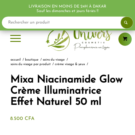
LIVRAISON EN MOINS DE 24H À DAKAR
Sauf les dimanches et jours fériés !!
accueil
/
boutique
/
soins du visage
/
soins du visage par produit
/
crème visage & yeux
/
Mixa Niacinamide Glow
Crème Illuminatrice
Effet Naturel 50 ml
8.500
CFA