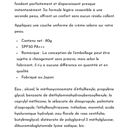
fondant parfaitement et disparaissant presque
instantanément. Sa formule légère ressemble à une
seconde peau, offrant un confort sans aucun résidu collant.
Appliquez une couche uniforme de crème solaire sur votre
peau.
Contenu net : 80g
SPF50 PA+++
Remarque : La conception de l’emballage peut être
sujette à changement sans préavis, mais selon le
fabricant, il n’y a aucune différence en quantité et en
qualité.
Fabriqué au Japon
Eau ; alcool; le méthoxycinnamate d’éthylhexyle; propylène
glycol; benzoate de diéthylaminohydroxybenzoylhexyle; la
caprylyl méthicone; le sébacate de diisopropyle; palmitate
d’isopropyle; l’éthylhexyltriazone; tréhalose; mannitol; acide
hyaluronique hydrolysé; eau florale de rosa centifolia;
butylèneglycol; distéarate de polyglycéryl-3 méthylglucose;
dilauramidoglutamide lysine sodique; bis-