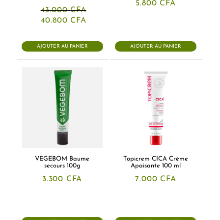
5.800
CFA
43.000
CFA
Le
Le
40.800
CFA
prix
prix
initial
actuel
était :
est :
AJOUTER AU PANIER
AJOUTER AU PANIER
43.000 CFA.
40.800 CFA.
VEGEBOM Baume
Topicrem CICA Crème
secours 100g
Apaisante 100 ml
3.300
CFA
7.000
CFA