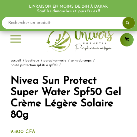
LIVRAISON EN MOINS DE 24H À DAKAR
PROMO !
Sauf les dimanches et jours fériés !!
accueil
/
boutique
/
parapharmacie
/
soins du corps
/
haute protection spf30 à spf50
/
Nivea Sun Protect
Super Water Spf50 Gel
Crème Légère Solaire
80g
9.800
CFA