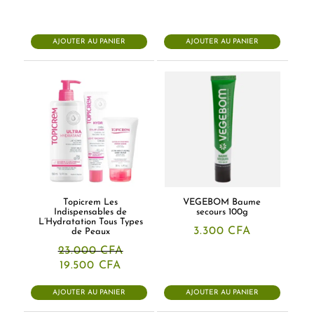
AJOUTER AU PANIER
AJOUTER AU PANIER
Topicrem Les
VEGEBOM Baume
Indispensables de
secours 100g
L’Hydratation Tous Types
3.300
CFA
de Peaux
23.000
CFA
Le
Le
19.500
CFA
prix
prix
initial
actuel
AJOUTER AU PANIER
AJOUTER AU PANIER
était :
est :
23.000 CFA.
19.500 CFA.