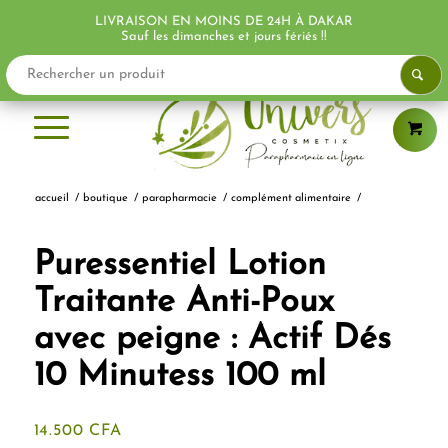
LIVRAISON EN MOINS DE 24H À DAKAR
PROMO !
Sauf les dimanches et jours fériés !!
accueil
/
boutique
/
parapharmacie
/
complément alimentaire
/
Puressentiel Lotion
Traitante Anti-Poux
avec peigne : Actif Dés
10 Minutess 100 ml
14.500
CFA