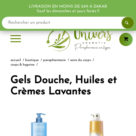
LIVRAISON EN MOINS DE 24H À DAKAR
PROMO !
PROMO !
PROMO !
PROMO !
PROMO !
Sauf les dimanches et jours fériés !!
accueil
/
boutique
/
parapharmacie
/
soins du corps
/
corps & hygeine
/
Gels Douche, Huiles et
Crèmes Lavantes