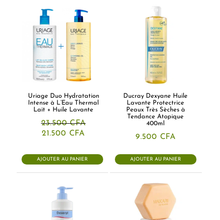
Uriage Duo Hydratation
Ducray Dexyane Huile
Intense à L’Eau Thermal
Lavante Protectrice
Lait + Huile Lavante
Peaux Très Sèches à
Tendance Atopique
23.500
CFA
400ml
Le
Le
21.500
CFA
9.500
CFA
prix
prix
initial
actuel
était :
est :
AJOUTER AU PANIER
AJOUTER AU PANIER
23.500 CFA.
21.500 CFA.