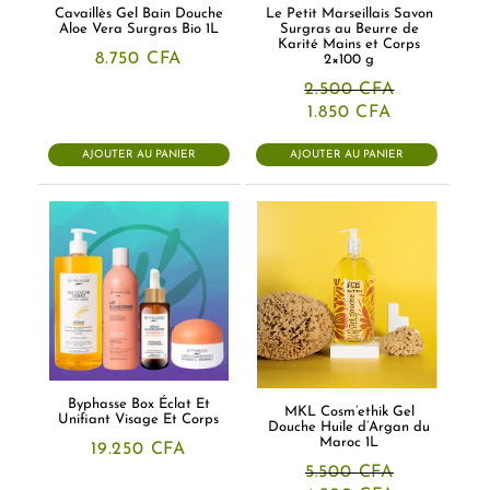
Cavaillès Gel Bain Douche
Le Petit Marseillais Savon
Aloe Vera Surgras Bio 1L
Surgras au Beurre de
Karité Mains et Corps
8.750
CFA
2×100 g
2.500
CFA
Le
Le
1.850
CFA
prix
prix
initial
actuel
AJOUTER AU PANIER
AJOUTER AU PANIER
était :
est :
2.500 CFA.
1.850 CFA.
Byphasse Box Éclat Et
MKL Cosm’ethik Gel
Unifiant Visage Et Corps
Douche Huile d’Argan du
Maroc 1L
19.250
CFA
5.500
CFA