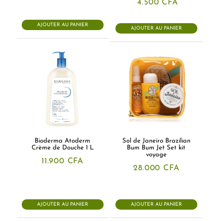
Le
Le
4.500
CFA
prix
prix
initial
actuel
était :
est :
AJOUTER AU PANIER
AJOUTER AU PANIER
5.500 CFA.
4.500 CFA.
Bioderma Atoderm
Sol de Janeiro Brazilian
Crème de Douche 1 L
Bum Bum Jet Set kit
voyage
11.900
CFA
28.000
CFA
AJOUTER AU PANIER
AJOUTER AU PANIER