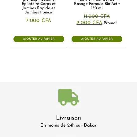
Épilatoire Corps et
Rasage Formule Bio Actif
Jambes Rapide et
150 ml
Jambes 1 pièce
11.000
CFA
7.000
CFA
Le
Le
9.000
CFA
Promo !
prix
prix
initial
actuel
était :
est :
AJOUTER AU PANIER
AJOUTER AU PANIER
11.000 CFA.
9.000 CFA.
Livraison
En moins de 24h sur Dakar