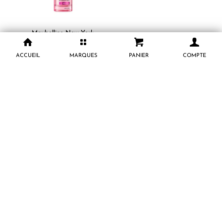
Maybelline New York
Primer Grippy Base De
Maquillage 30ml
ACCUEIL
MARQUES
PANIER
COMPTE
10.500
CFA
AJOUTER AU PANIER