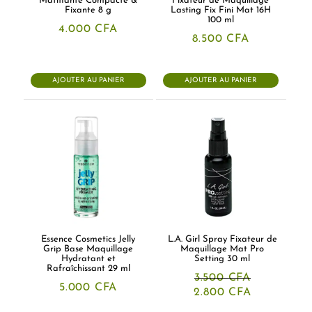
Matifiante Compacte &
Fixateur de Maquillage
Fixante 8 g
Lasting Fix Fini Mat 16H
100 ml
4.000
CFA
8.500
CFA
AJOUTER AU PANIER
AJOUTER AU PANIER
Essence Cosmetics Jelly
L.A. Girl Spray Fixateur de
Grip Base Maquillage
Maquillage Mat Pro
Hydratant et
Setting 30 ml
Rafraîchissant 29 ml
3.500
CFA
5.000
CFA
Le
Le
2.800
CFA
prix
prix