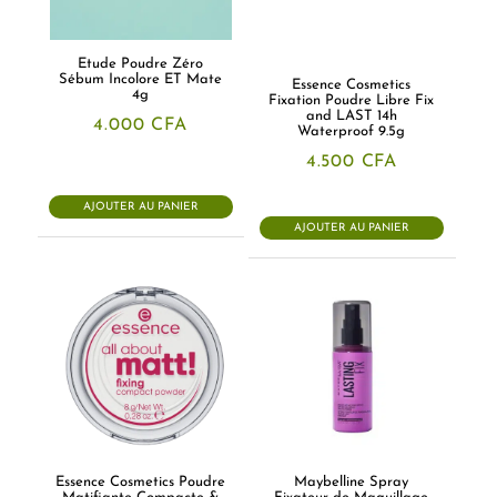
Etude Poudre Zéro
Sébum Incolore ET Mate
Essence Cosmetics
4g
Fixation Poudre Libre Fix
and LAST 14h
4.000
CFA
Waterproof 9.5g
4.500
CFA
AJOUTER AU PANIER
AJOUTER AU PANIER
Essence Cosmetics Poudre
Maybelline Spray