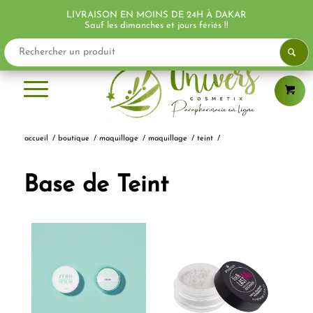
LIVRAISON EN MOINS DE 24H À DAKAR
PROMO !
Sauf les dimanches et jours fériés !!
accueil
/
boutique
/
maquillage
/
maquillage
/
teint
/
Base de Teint