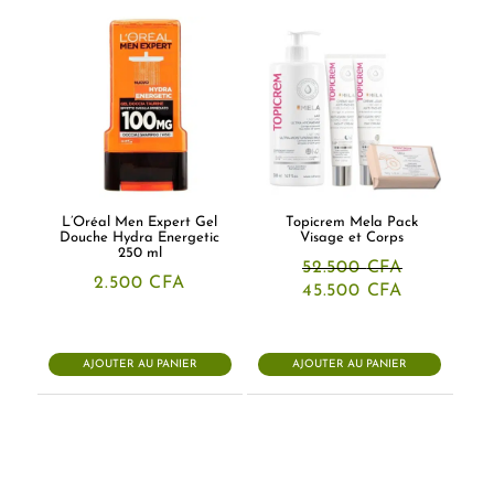
L’Oréal Men Expert Gel
Topicrem Mela Pack
Douche Hydra Energetic
Visage et Corps
250 ml
52.500
CFA
2.500
CFA
Le
Le
45.500
CFA
prix
prix
initial
actuel
était :
est :
52.500 CFA.
45.500 CF
AJOUTER AU PANIER
AJOUTER AU PANIER