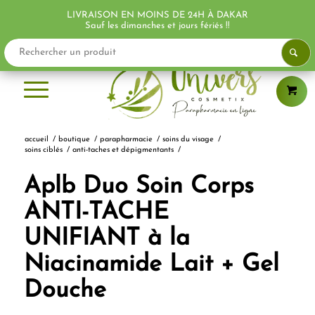
LIVRAISON EN MOINS DE 24H À DAKAR
PROMO !
Sauf les dimanches et jours fériés !!
accueil
/
boutique
/
parapharmacie
/
soins du visage
/
soins ciblés
/
anti-taches et dépigmentants
/
Aplb Duo Soin Corps
ANTI-TACHE
UNIFIANT à la
Niacinamide Lait + Gel
Douche