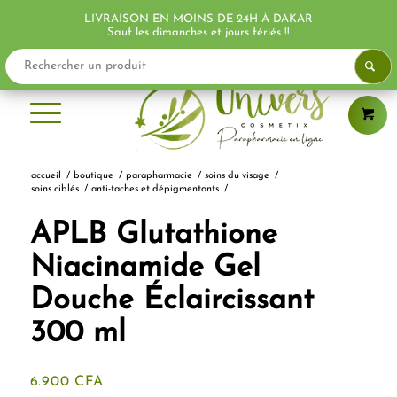
LIVRAISON EN MOINS DE 24H À DAKAR
PROMO !
PROMO !
Sauf les dimanches et jours fériés !!
accueil
/
boutique
/
parapharmacie
/
soins du visage
/
soins ciblés
/
anti-taches et dépigmentants
/
APLB Glutathione
Niacinamide Gel
Douche Éclaircissant
300 ml
6.900
CFA