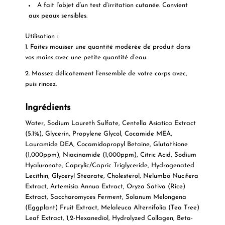
A fait l’objet d’un test d’irritation cutanée. Convient
aux peaux sensibles.
Utilisation :
1. Faites mousser une quantité modérée de produit dans
vos mains avec une petite quantité d’eau.
2. Massez délicatement l’ensemble de votre corps avec,
puis rincez.
Ingrédients
Water, Sodium Laureth Sulfate, Centella Asiatica Extract
(5.1%), Glycerin, Propylene Glycol, Cocamide MEA,
Lauramide DEA, Cocamidopropyl Betaine, Glutathione
(1,000ppm), Niacinamide (1,000ppm), Citric Acid, Sodium
Hyaluronate, Caprylic/Capric Triglyceride, Hydrogenated
Lecithin, Glyceryl Stearate, Cholesterol, Nelumbo Nucifera
Extract, Artemisia Annua Extract, Oryza Sativa (Rice)
Extract, Saccharomyces Ferment, Solanum Melongena
(Eggplant) Fruit Extract, Melaleuca Alternifolia (Tea Tree)
Leaf Extract, 1,2-Hexanediol, Hydrolyzed Collagen, Beta-