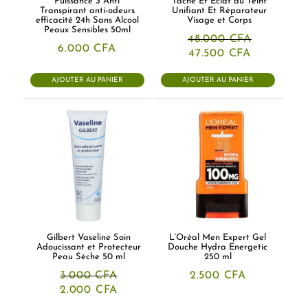
Puissance 3 Anti
Tache Et Éclat du Teint
Transpirant anti-odeurs
Unifiant Et Réparateur
efficacité 24h Sans Alcool
Visage et Corps
Peaux Sensibles 50ml
48.000
CFA
6.000
CFA
Le
Le
47.500
CFA
prix
prix
initial
actuel
AJOUTER AU PANIER
AJOUTER AU PANIER
était :
est :
48.000 CFA.
47.500 CF
Gilbert Vaseline Soin
L’Oréal Men Expert Gel
Adoucissant et Protecteur
Douche Hydra Energetic
Peau Sèche 50 ml
250 ml
3.000
CFA
2.500
CFA
Le
Le
2.000
CFA
prix
prix