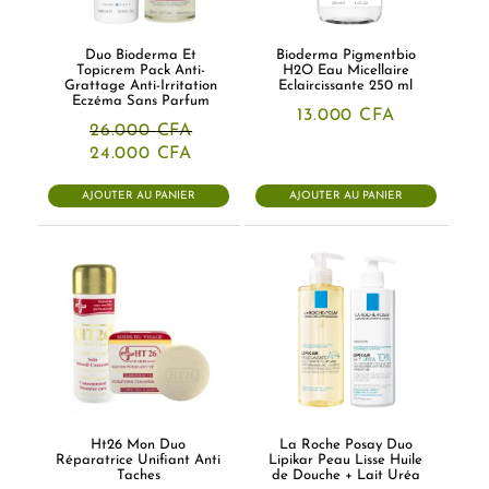
Duo Bioderma Et
Bioderma Pigmentbio
Topicrem Pack Anti-
H2O Eau Micellaire
Grattage Anti-Irritation
Eclaircissante 250 ml
Eczéma Sans Parfum
13.000
CFA
26.000
CFA
Le
Le
24.000
CFA
prix
prix
initial
actuel
AJOUTER AU PANIER
AJOUTER AU PANIER
était :
est :
26.000 CFA.
24.000 CFA.
Ht26 Mon Duo
La Roche Posay Duo
Réparatrice Unifiant Anti
Lipikar Peau Lisse Huile
Taches
de Douche + Lait Uréa