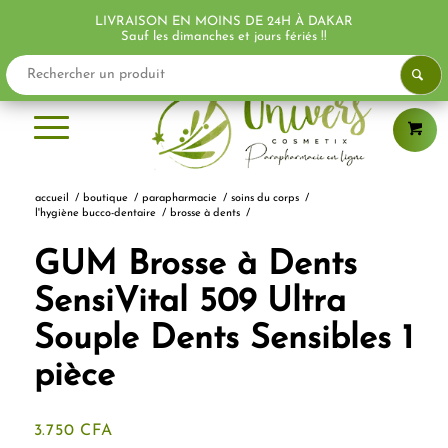
LIVRAISON EN MOINS DE 24H À DAKAR
PROMO !
Sauf les dimanches et jours fériés !!
accueil
/
boutique
/
parapharmacie
/
soins du corps
/
l'hygiène bucco-dentaire
/
brosse à dents
/
GUM Brosse à Dents
SensiVital 509 Ultra
Souple Dents Sensibles 1
pièce
3.750
CFA