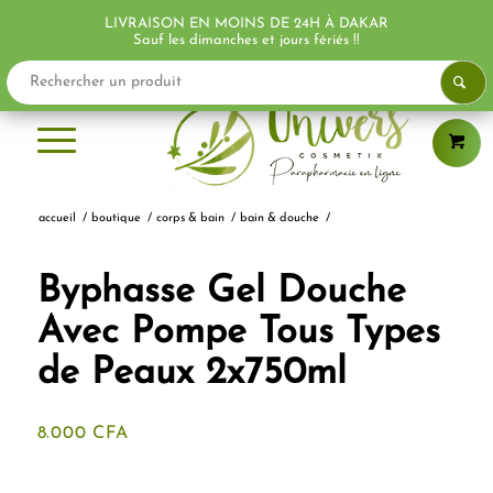
LIVRAISON EN MOINS DE 24H À DAKAR
PROMO !
PROMO !
Sauf les dimanches et jours fériés !!
accueil
/
boutique
/
corps & bain
/
bain & douche
/
Byphasse Gel Douche
Avec Pompe Tous Types
de Peaux 2x750ml
8.000
CFA