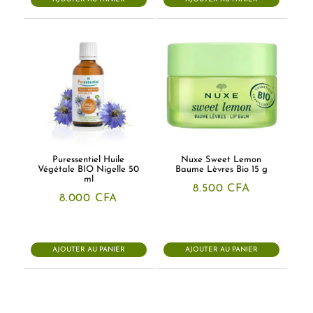
3.000 CFA.
2.000 CFA
Puressentiel Huile
Nuxe Sweet Lemon
Végétale BIO Nigelle 50
Baume Lèvres Bio 15 g
ml
8.500
CFA
8.000
CFA
AJOUTER AU PANIER
AJOUTER AU PANIER