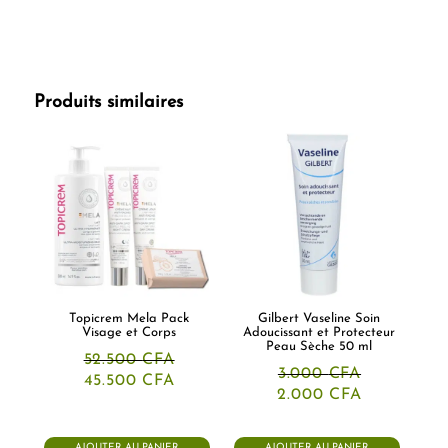
Produits similaires
Topicrem Mela Pack
Gilbert Vaseline Soin
Visage et Corps
Adoucissant et Protecteur
Peau Sèche 50 ml
52.500
CFA
3.000
CFA
Le
Le
45.500
CFA
Le
Le
prix
prix
2.000
CFA
prix
prix
initial
actuel
initial
actuel
était :
est :
était :
est :
52.500 CFA.
45.500 CFA.
AJOUTER AU PANIER
AJOUTER AU PANIER