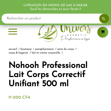
LIVRAISON EN MOINS DE 24H À DAKAR
PROMO !
PROMO !
PROMO !
Sauf les dimanches et jours fériés !!
accueil
/
boutique
/
parapharmacie
/
soins du corps
/
corps & hygeine
/
lait et crème corporelle
/
Nohooh Professional
Lait Corps Correctif
Unifiant 500 ml
17.000
CFA