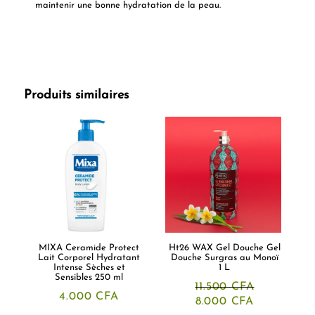
maintenir une bonne hydratation de la peau.
Produits similaires
MIXA Ceramide Protect
Ht26 WAX Gel Douche Gel
Lait Corporel Hydratant
Douche Surgras au Monoï
Intense Sèches et
1 L
Sensibles 250 ml
11.500
CFA
4.000
CFA
Le
Le
8.000
CFA
prix
prix