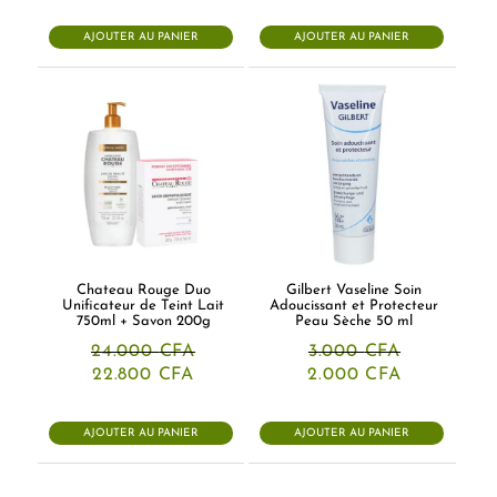
initial
actuel
était :
est :
AJOUTER AU PANIER
AJOUTER AU PANIER
11.500 CFA.
8.000 CFA.
Chateau Rouge Duo
Gilbert Vaseline Soin
Unificateur de Teint Lait
Adoucissant et Protecteur
750ml + Savon 200g
Peau Sèche 50 ml
24.000
CFA
3.000
CFA
Le
Le
Le
Le
22.800
CFA
2.000
CFA
prix
prix
prix
prix
initial
actuel
initial
actuel
était :
est :
était :
est :
AJOUTER AU PANIER
AJOUTER AU PANIER
24.000 CFA.
22.800 CFA.
3.000 CFA.
2.000 CFA