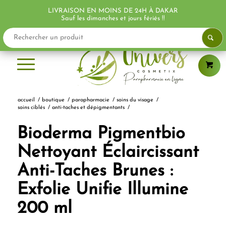
LIVRAISON EN MOINS DE 24H À DAKAR
PROMO !
PROMO !
PROMO !
Sauf les dimanches et jours fériés !!
accueil
/
boutique
/
parapharmacie
/
soins du visage
/
soins ciblés
/
anti-taches et dépigmentants
/
Bioderma Pigmentbio
Nettoyant Éclaircissant
Anti-Taches Brunes :
Exfolie Unifie Illumine
200 ml