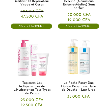
Unifiant Et Réparateur
Eczéma (Nourissons-
Visage et Corps
Enfants-Adultes) Sans
parfum
48.000
CFA
20.000
CFA
Le
Le
47.500
CFA
Le
Le
prix
prix
19.000
CFA
prix
prix
initial
actuel
AJOUTER AU PANIER
AJOUTER AU PANIER
initial
actuel
était :
est :
était :
est :
48.000 CFA.
47.500 CFA.
20.000 CFA.
19.000 CF
Topicrem Les
La Roche Posay Duo
Indispensables de
Lipikar Peau Lisse Huile
L’Hydratation Tous Types
de Douche + Lait Uréa
de Peaux
35.000
CFA
23.000
CFA
Le
Le
19.500
CFA
prix
prix