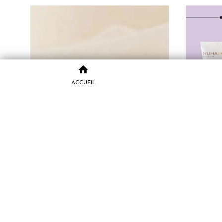
ACCUEIL
Beauty of Joseon Masque Éclat au Riz
Nuhanci
Moulu et au Miel 150 ml
9.800
CFA
AJOUTER AU PANIER