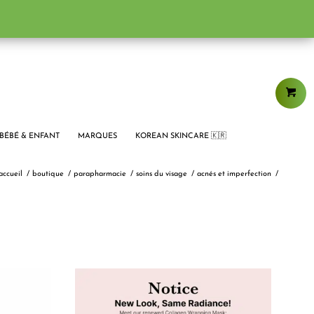
BÉBÉ & ENFANT
MARQUES
KOREAN SKINCARE 🇰🇷
accueil
/
boutique
/
parapharmacie
/
soins du visage
/
acnés et imperfection
/