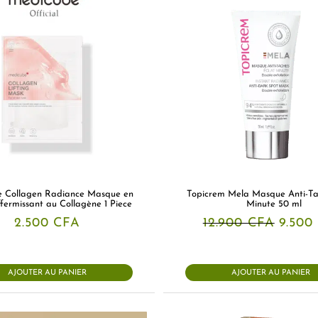
 Collagen Radiance Masque en
Topicrem Mela Masque Anti-Ta
ffermissant au Collagène 1 Piece
Minute 50 ml
Le
2.500
CFA
12.900
CFA
9.500
prix
initial
était :
12.90
AJOUTER AU PANIER
AJOUTER AU PANIER