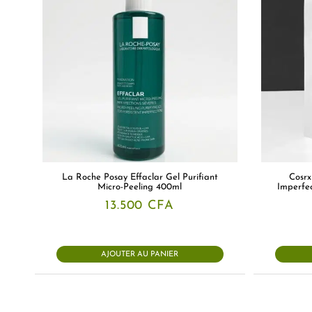
La Roche Posay Effaclar Gel Purifiant
Cosrx
Micro-Peeling 400ml
Imperfec
13.500
CFA
AJOUTER AU PANIER