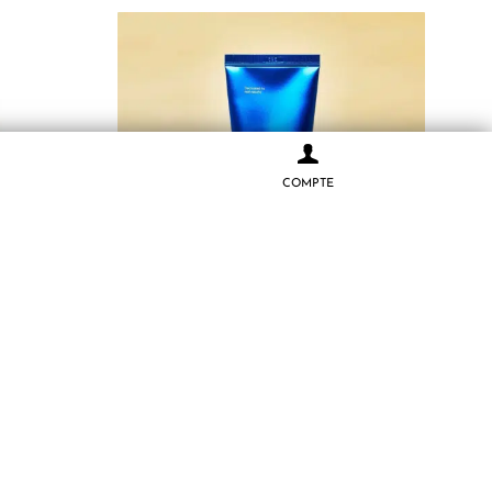
COMPTE
îchissant
Medicube Zero Pore Blackhead Masque
ges 140 ml
Anti Points Noirs et Pores Dilates 100g
10.500
CFA
AJOUTER AU PANIER