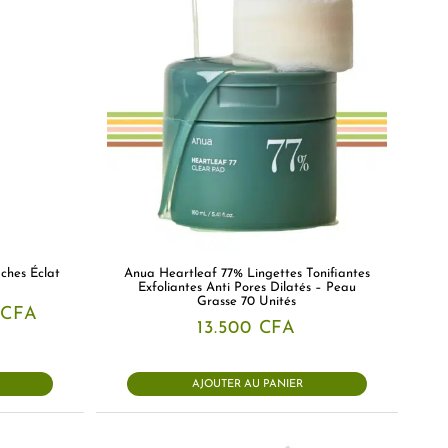
ches Éclat
Anua Heartleaf 77% Lingettes Tonifiantes
Exfoliantes Anti Pores Dilatés – Peau
Grasse 70 Unités
Le
CFA
prix
13.500
CFA
actuel
est :
0 CFA.
9.500 CFA.
AJOUTER AU PANIER