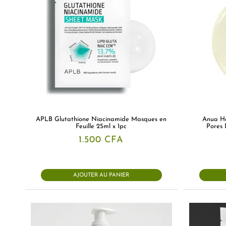
APLB Glutathione Niacinamide Masques en
Anua He
Feuille 25ml x 1pc
Pores 
1.500
CFA
AJOUTER AU PANIER