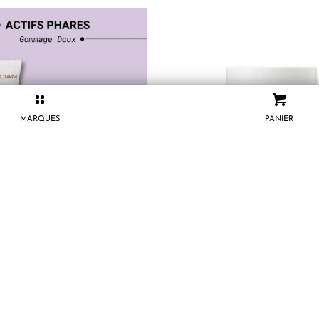
MARQUES
PANIER
am Gommage Doux Révélateur
Beauty of Joseon Masque Rafra
d’Éclat Instantané 75 ml
pour les Pores aux Haricots Rou
15.000
CFA
11.500
CFA
AJOUTER AU PANIER
AJOUTER AU PANIER