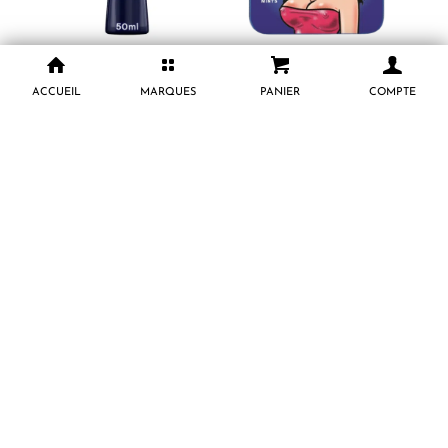
DUREX Gel Lubrifiant
Peppermint Nipples
Perfect Glide 50 ml
Menthe Comestible 30 g
ACCUEIL
MARQUES
PANIER
COMPTE
9.000
CFA
3.000
CFA
AJOUTER AU PANIER
AJOUTER AU PANIER
Manix Préservatifs Skyn
Peppermint Peckers
Close Feel Boîte de 10
Menthe Poivrée
Comestible 30 g