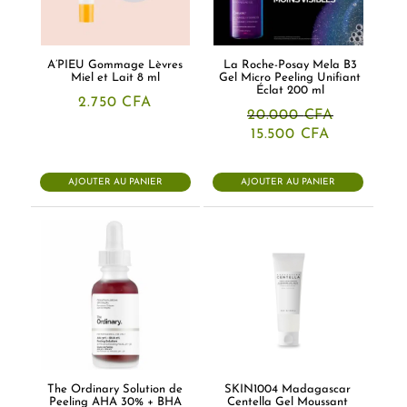
A’PIEU Gommage Lèvres
La Roche-Posay Mela B3
Miel et Lait 8 ml
Gel Micro Peeling Unifiant
Éclat 200 ml
2.750
CFA
20.000
CFA
Le
Le
15.500
CFA
prix
prix
initial
actuel
était :
est :
AJOUTER AU PANIER
AJOUTER AU PANIER
20.000 CFA.
15.500 CFA
The Ordinary Solution de
SKIN1004 Madagascar
Peeling AHA 30% + BHA
Centella Gel Moussant