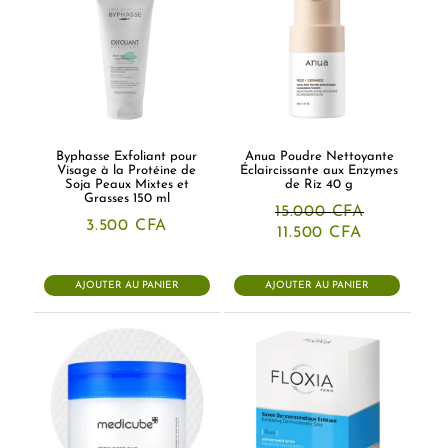
Byphasse Exfoliant pour
Anua Poudre Nettoyante
Visage à la Protéine de
Éclaircissante aux Enzymes
Soja Peaux Mixtes et
de Riz 40 g
Grasses 150 ml
15.000
CFA
3.500
CFA
Le
Le
11.500
CFA
prix
prix
initial
actuel
était :
est :
AJOUTER AU PANIER
AJOUTER AU PANIER
15.000 CFA.
11.500 CFA