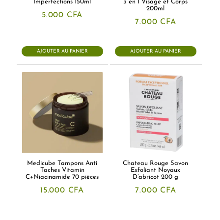
Imperfections 150ml
3 en 1 Visage et Corps
200ml
5.000
CFA
7.000
CFA
AJOUTER AU PANIER
AJOUTER AU PANIER
Medicube Tampons Anti
Chateau Rouge Savon
Taches Vitamin
Exfoliant Noyaux
C+Niacinamide 70 pièces
D’abricot 200 g
15.000
CFA
7.000
CFA