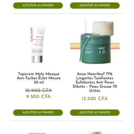
AJOUTER AU PANIER
AJOUTER AU PANIER
Topicrem Mela Masque
Anua Heartleaf 77%
Anti-Taches Éclat Minute
Lingettes Tonifiantes
50 ml
Exfoliantes Anti Pores
Dilatés – Peau Grasse 70
12.900
CFA
Unités
Le
Le
9.500
CFA
13.500
CFA
prix
prix
initial
actuel
était :
est :
AJOUTER AU PANIER
AJOUTER AU PANIER
12.900 CFA.
9.500 CFA.