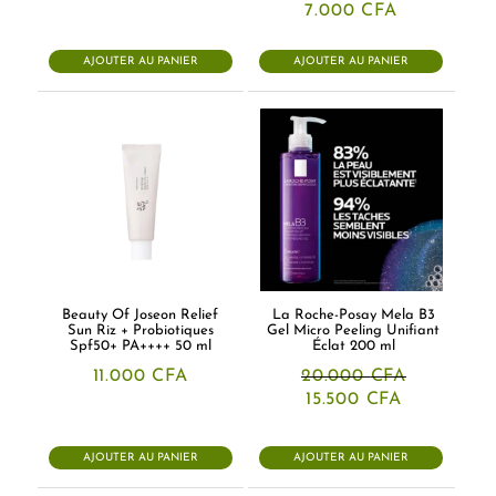
prix
prix
7.000
CFA
initial
actuel
était :
est :
13.000 CFA.
10.000 CFA.
AJOUTER AU PANIER
AJOUTER AU PANIER
Beauty Of Joseon Relief
La Roche-Posay Mela B3
Sun Riz + Probiotiques
Gel Micro Peeling Unifiant
Spf50+ PA++++ 50 ml
Éclat 200 ml
11.000
CFA
20.000
CFA
Le
Le
15.500
CFA
prix
prix
initial
actuel
était :
est :
AJOUTER AU PANIER
AJOUTER AU PANIER
20.000 CFA.
15.500 CFA