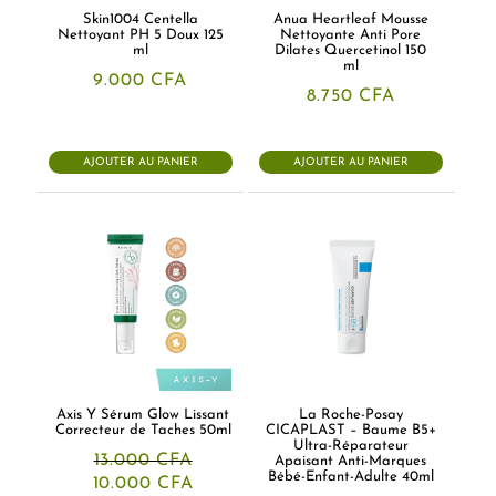
Skin1004 Centella
Anua Heartleaf Mousse
Nettoyant PH 5 Doux 125
Nettoyante Anti Pore
ml
Dilates Quercetinol 150
ml
9.000
CFA
8.750
CFA
AJOUTER AU PANIER
AJOUTER AU PANIER
Axis Y Sérum Glow Lissant
La Roche-Posay
Correcteur de Taches 50ml
CICAPLAST – Baume B5+
Ultra-Réparateur
13.000
CFA
Apaisant Anti-Marques
Bébé-Enfant-Adulte 40ml
Le
Le
10.000
CFA