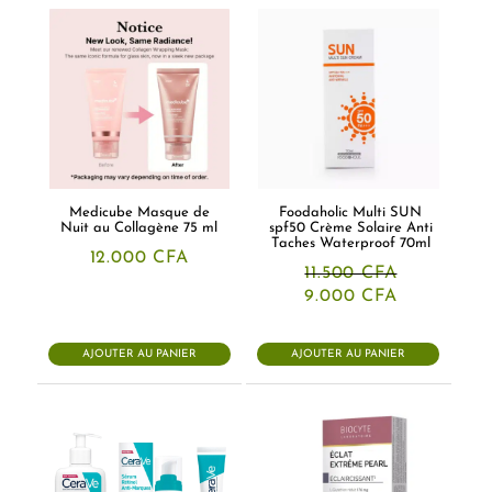
Medicube Masque de
Foodaholic Multi SUN
Nuit au Collagène 75 ml
spf50 Crème Solaire Anti
Taches Waterproof 70ml
12.000
CFA
11.500
CFA
Le
Le
9.000
CFA
prix
prix
initial
actuel
était :
est :
AJOUTER AU PANIER
AJOUTER AU PANIER
11.500 CFA.
9.000 CFA