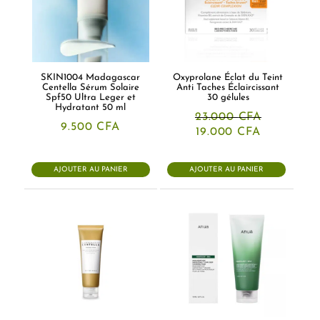
SKIN1004 Madagascar
Oxyprolane Éclat du Teint
Centella Sérum Solaire
Anti Taches Éclaircissant
Spf50 Ultra Leger et
30 gélules
Hydratant 50 ml
23.000
CFA
9.500
CFA
Le
Le
19.000
CFA
prix
prix
initial
actuel
était :
est :
AJOUTER AU PANIER
AJOUTER AU PANIER
23.000 CFA.
19.000 CF