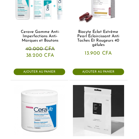
Cerave Gamme Anti-
Biocyte Éclat Extrême
Imperfections Anti-
Pearl Éclaircissant Anti
Marques et Boutons
Taches Et Rougeurs 40
gélules
40.000
CFA
13.900
CFA
Le
Le
38.200
CFA
prix
prix
initial
actuel
était :
est :
AJOUTER AU PANIER
AJOUTER AU PANIER
40.000 CFA.
38.200 CFA.