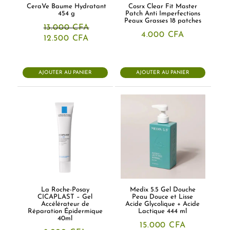
CeraVe Baume Hydratant
Cosrx Clear Fit Master
454 g
Patch Anti Imperfections
Peaux Grasses 18 patches
13.000
CFA
4.000
CFA
Le
Le
12.500
CFA
prix
prix
initial
actuel
était :
est :
13.000 CFA.
12.500 CFA.
AJOUTER AU PANIER
AJOUTER AU PANIER
La Roche-Posay
Medix 5.5 Gel Douche
CICAPLAST – Gel
Peau Douce et Lisse
Accélérateur de
Acide Glycolique + Acide
Réparation Épidermique
Lactique 444 ml
40ml
15.000
CFA