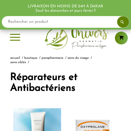
LIVRAISON EN MOINS DE 24H À DAKAR
PROMO !
PROMO !
PROMO !
PROMO !
PROMO !
PROMO !
Sauf les dimanches et jours fériés !!
accueil
/
boutique
/
parapharmacie
/
soins du visage
/
soins ciblés
/
Réparateurs et
Antibactériens