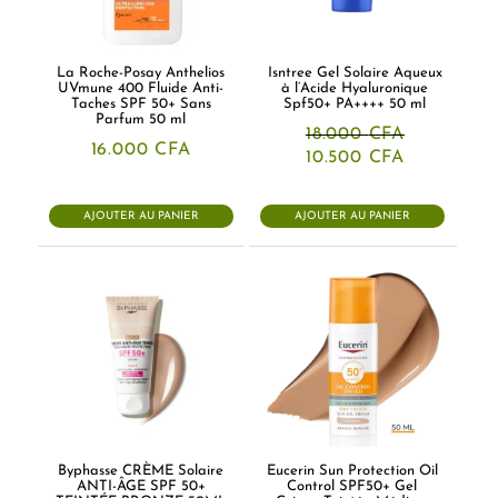
La Roche-Posay Anthelios
Isntree Gel Solaire Aqueux
UVmune 400 Fluide Anti-
à l’Acide Hyaluronique
Taches SPF 50+ Sans
Spf50+ PA++++ 50 ml
Parfum 50 ml
18.000
CFA
16.000
CFA
Le
Le
10.500
CFA
prix
prix
initial
actuel
était :
est :
AJOUTER AU PANIER
AJOUTER AU PANIER
18.000 CFA.
10.500 CFA
Byphasse CRÈME Solaire
Eucerin Sun Protection Oil
ANTI-ÂGE SPF 50+
Control SPF50+ Gel