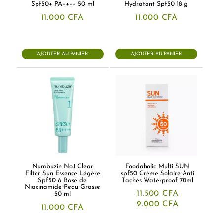
Spf50+ PA++++ 50 ml
Hydratant Spf50 18 g
11.000
CFA
11.000
CFA
AJOUTER AU PANIER
AJOUTER AU PANIER
Numbuzin No.1 Clear
Foodaholic Multi SUN
Filter Sun Essence Légère
spf50 Crème Solaire Anti
Spf50 à Base de
Taches Waterproof 70ml
Niacinamide Peau Grasse
11.500
CFA
50 ml
Le
Le
9.000
CFA
11.000
CFA
prix
prix
initial
actuel