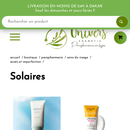
LIVRAISON EN MOINS DE 24H À DAKAR
PROMO !
PROMO !
PROMO !
PROMO !
PROMO !
Sauf les dimanches et jours fériés !!
accueil
/
boutique
/
parapharmacie
/
soins du visage
/
acnés et imperfection
/
Solaires