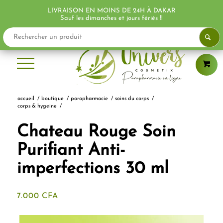
LIVRAISON EN MOINS DE 24H À DAKAR
PROMO !
Sauf les dimanches et jours fériés !!
accueil
/
boutique
/
parapharmacie
/
soins du corps
/
corps & hygeine
/
Chateau Rouge Soin
Purifiant Anti-
imperfections 30 ml
7.000
CFA