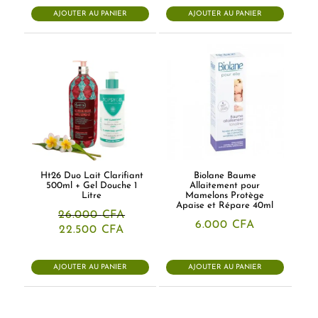
AJOUTER AU PANIER
AJOUTER AU PANIER
Ht26 Duo Lait Clarifiant
Biolane Baume
500ml + Gel Douche 1
Allaitement pour
Litre
Mamelons Protège
Apaise et Répare 40ml
26.000
CFA
6.000
CFA
Le
Le
22.500
CFA
prix
prix
initial
actuel
était :
est :
AJOUTER AU PANIER
AJOUTER AU PANIER
26.000 CFA.
22.500 CFA.