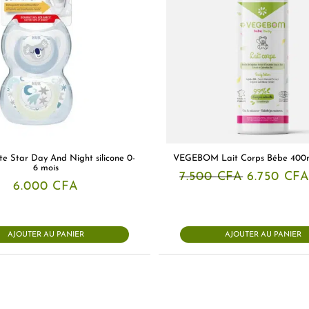
e Star Day And Night silicone 0-
VEGEBOM Lait Corps Bébe 400
6 mois
Le
7.500
CFA
6.750
CF
prix
6.000
CFA
initial
était :
7.500 CFA
AJOUTER AU PANIER
AJOUTER AU PANIER