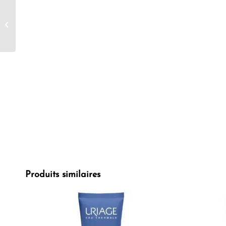
Nuk Disney baby
Perfect Match Mickey
Mouse Taille M 3+ mois
260ml 1 pièce
Produits similaires