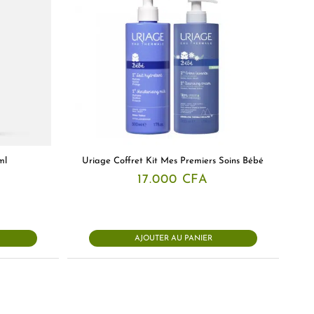
ml
Uriage Coffret Kit Mes Premiers Soins Bébé
Le
A
17.000
CFA
prix
actuel
est :
.
6.750 CFA.
AJOUTER AU PANIER