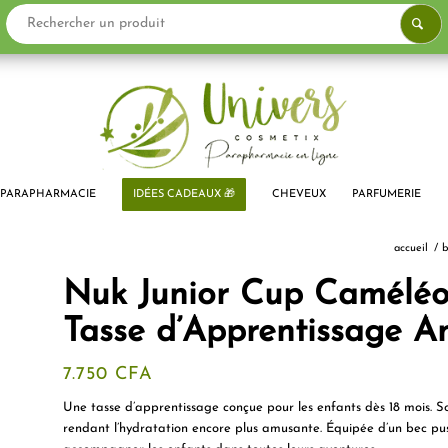
PARAPHARMACIE
IDÉES CADEAUX 🎁
CHEVEUX
PARFUMERIE
accueil
/
b
Nuk Junior Cup Caméléon
Tasse d’Apprentissage An
7.750
CFA
Une tasse d’apprentissage conçue pour les enfants dès 18 mois. S
rendant l’hydratation encore plus amusante. Équipée d’un bec push-p