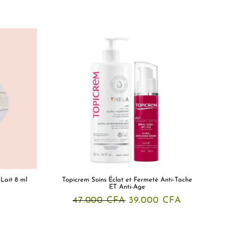
Lait 8 ml
Topicrem Soins Éclat et Fermeté Anti-Tache
ET Anti-Age
Le
Le
47.000
CFA
39.000
CFA
prix
prix
initial
actuel
était :
est :