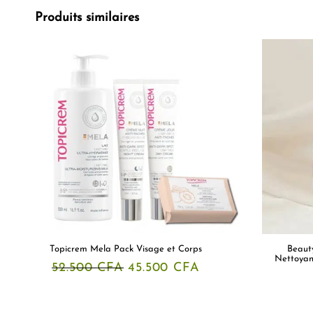
Produits similaires
Topicrem Mela Pack Visage et Corps
Beaut
Nettoyan
Le
Le
52.500
CFA
45.500
CFA
prix
prix
initial
actuel
était :
est :
52.500 CFA.
45.500 CFA.