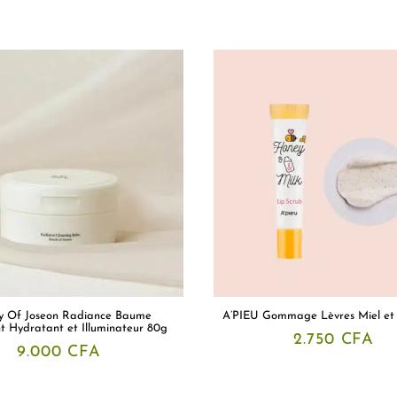
y Of Joseon Radiance Baume
A’PIEU Gommage Lèvres Miel et 
t Hydratant et Illuminateur 80g
2.750
CFA
9.000
CFA