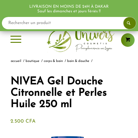
LIVRAISON EN MOINS DE 24H À DAKAR
PROMO !
Sauf les dimanches et jours fériés !!
accueil
/
boutique
/
corps & bain
/
bain & douche
/
NIVEA Gel Douche
Citronnelle et Perles
Huile 250 ml
2.500
CFA