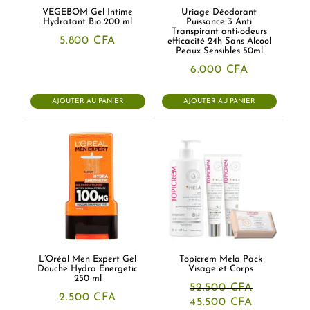
VEGEBOM Gel Intime
Uriage Déodorant
Hydratant Bio 200 ml
Puissance 3 Anti
Transpirant anti-odeurs
5.800
CFA
efficacité 24h Sans Alcool
Peaux Sensibles 50ml
6.000
CFA
AJOUTER AU PANIER
AJOUTER AU PANIER
L’Oréal Men Expert Gel
Topicrem Mela Pack
Douche Hydra Energetic
Visage et Corps
250 ml
52.500
CFA
2.500
CFA
Le
Le
45.500
CFA