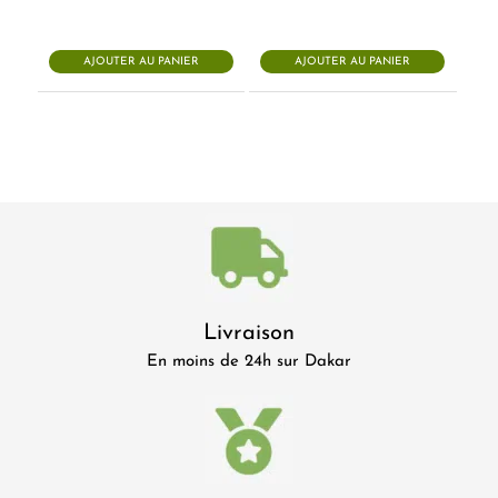
prix
prix
initial
actuel
était :
est :
52.500 CFA.
45.500 CF
AJOUTER AU PANIER
AJOUTER AU PANIER
Livraison
En moins de 24h sur Dakar