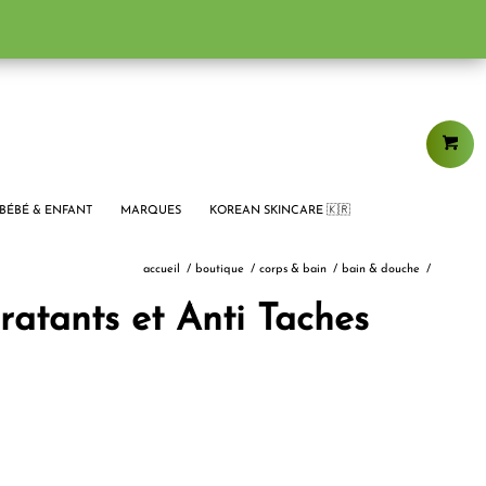
BÉBÉ & ENFANT
MARQUES
KOREAN SKINCARE 🇰🇷
accueil
/
boutique
/
corps & bain
/
bain & douche
/
atants et Anti Taches