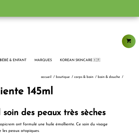
BÉBÉ & ENFANT
MARQUES
KOREAN SKINCARE 🇰🇷
accueil
/
boutique
/
corps & bain
/
bain & douche
/
iente 145ml
 soin des peaux très sèches
Topicrem ont formulé une huile émolliente. Ce soin du visage
e les
peaux atopiques
.