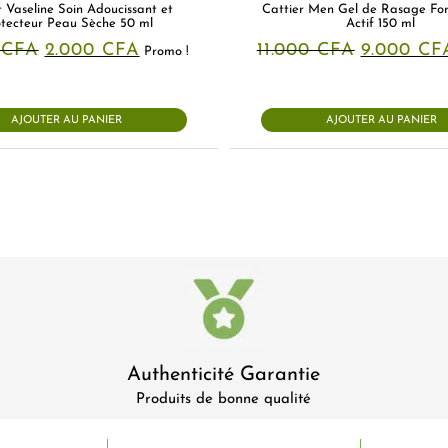
t Vaseline Soin Adoucissant et
Cattier Men Gel de Rasage For
tecteur Peau Sèche 50 ml
Actif 150 ml
Le
Le
Le
0
CFA
2.000
CFA
11.000
CFA
9.000
CF
Promo !
prix
prix
prix
initial
actuel
initial
était :
est :
était :
3.000 CFA.
2.000 CFA.
11.000 CF
AJOUTER AU PANIER
AJOUTER AU PANIER
Authenticité Garantie
Produits de bonne qualité