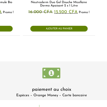
mule Bio
Neutraderm Duo Gel Douche Micellaire
Dermo Apaisant 2 x 1 Litre
Le
Le
Le
A
16.000
CFA
15.500
CFA
Promo !
Promo !
prix
prix
prix
actuel
initial
actuel
est :
était :
est :
A.
9.000 CFA.
16.000 CFA.
15.500 CFA.
AJOUTER AU PANIER
paiement au choix
Espèces – Orange Money – Carte bancaire