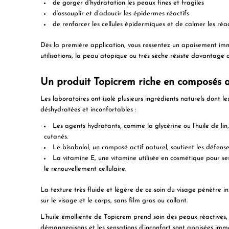
de gorger d’hydratation les peaux fines et fragiles
d’assouplir et d’adoucir les épidermes réactifs
de renforcer les cellules épidermiques et de calmer les réa
Dès la première application, vous ressentez un
apaisement im
utilisations, la
peau atopique
ou très sèche résiste davantage au
Un produit Topicrem riche en composés ac
Les laboratoires ont isolé plusieurs ingrédients naturels dont le
déshydratées et inconfortables :
Les agents hydratants, comme la glycérine ou l’huile de lin,
cutanés.
Le bisabolol, un composé actif naturel, soutient les défense
La vitamine E, une vitamine utilisée en cosmétique pour ses
le renouvellement cellulaire.
La texture très fluide et légère de ce soin du visage pénètre i
sur le visage et le corps,
sans film gras ou collant
.
L’huile émolliente de Topicrem prend soin des peaux réactives
démangeaisons et les sensations d’inconfort sont apaisées immé