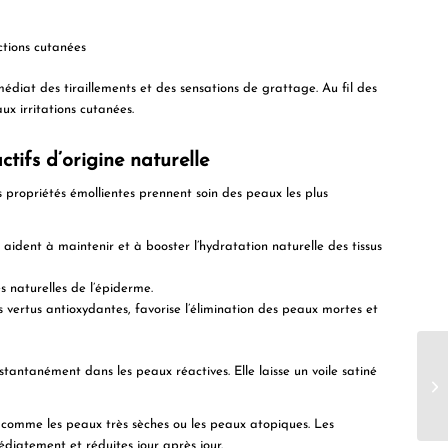
ctions cutanées
médiat
des tiraillements et des sensations de grattage. Au fil des
x irritations cutanées.
tifs d’origine naturelle
s
propriétés émollientes
prennent soin des peaux les plus
 aident à maintenir et à booster l’hydratation naturelle des tissus
s naturelles de l’épiderme.
 vertus antioxydantes, favorise l’élimination des peaux mortes et
nstantanément dans les peaux réactives. Elle laisse un
voile satiné
, comme les
peaux très sèches
ou les
peaux atopiques
. Les
diatement et réduites jour après jour.