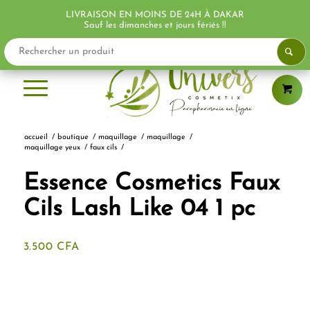
LIVRAISON EN MOINS DE 24H À DAKAR
Sauf les dimanches et jours fériés !!
accueil
/
boutique
/
maquillage
/
maquillage
/
maquillage yeux
/
faux cils
/
Essence Cosmetics Faux
Cils Lash Like 04 1 pc
3.500
CFA