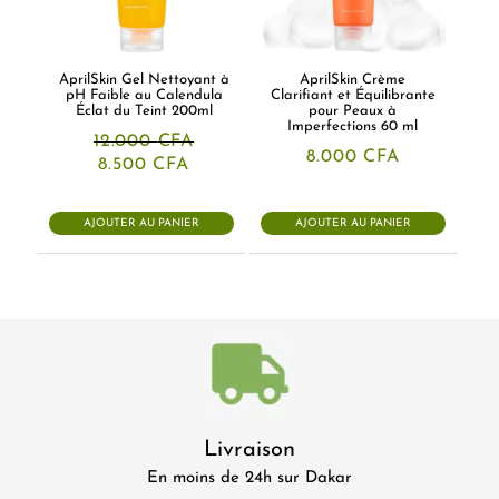
AprilSkin Gel Nettoyant à
AprilSkin Crème
pH Faible au Calendula
Clarifiant et Équilibrante
Éclat du Teint 200ml
pour Peaux à
Imperfections 60 ml
12.000
CFA
8.000
CFA
Le
Le
8.500
CFA
prix
prix
initial
actuel
était :
est :
AJOUTER AU PANIER
AJOUTER AU PANIER
12.000 CFA.
8.500 CFA.
Livraison
En moins de 24h sur Dakar