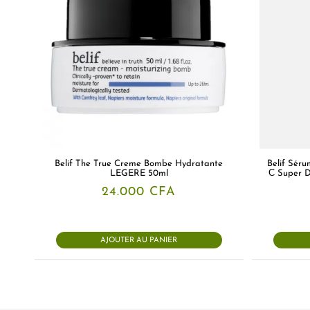
Belif The True Creme Bombe Hydratante
Belif Séru
LEGERE 50ml
С Super D
24.000
CFA
AJOUTER AU PANIER