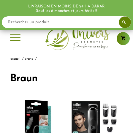
LIVRAISON EN MOINS DE 24H À DAKAR
Sauf les dimanches et jours fériés !!
accueil
/
brand
/
Braun