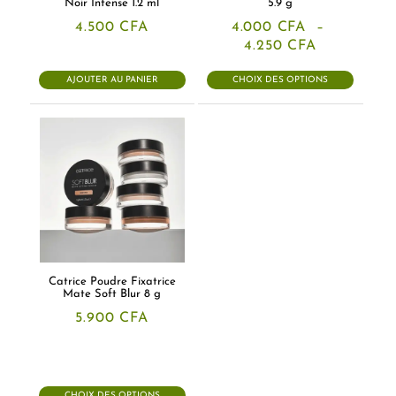
Noir Intense 1.2 ml
5.9 g
4.500
CFA
4.000
CFA
–
Plage
4.250
CFA
de
prix :
AJOUTER AU PANIER
CHOIX DES OPTIONS
4.000 CFA
à
4.250 CFA
Catrice Poudre Fixatrice
Mate Soft Blur 8 g
5.900
CFA
CHOIX DES OPTIONS