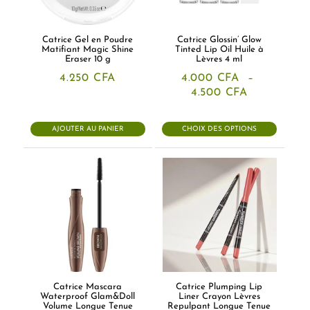
Catrice Gel en Poudre
Catrice Glossin’ Glow
Matifiant Magic Shine
Tinted Lip Oil Huile à
Eraser 10 g
Lèvres 4 ml
4.250
CFA
4.000
CFA
–
Plage
4.500
CFA
de
prix :
4.000 CFA
AJOUTER AU PANIER
CHOIX DES OPTIONS
à
4.500 CFA
Catrice Mascara
Catrice Plumping Lip
Waterproof Glam&Doll
Liner Crayon Lèvres
Volume Longue Tenue
Repulpant Longue Tenue