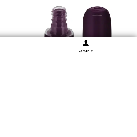
COMPTE
fonctions
Essence Vernis à ongles 84 Black Plum and
pièce
Done 8 ml
2.000
CFA
AJOUTER AU PANIER