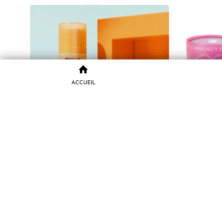
ACCUEIL
Essence BRIGHT EYES Stick Contour Yeux
Essence
Anti Cernes 5.5 g
L
3.250
CFA
CHOIX DES OPTIONS