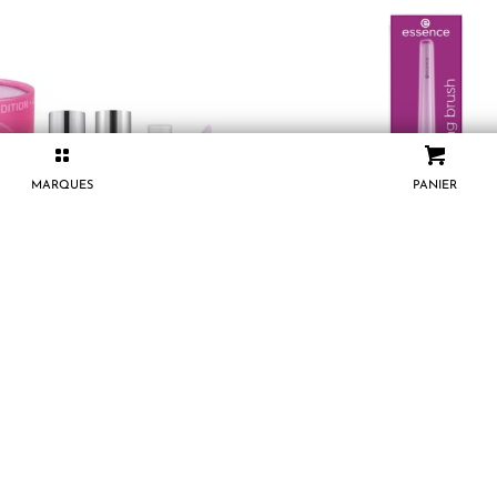
MARQUES
PANIER
 Coffret Cadeau Trio d’Huiles à
Essence Cosmetics Pinceau Multi
èvres Hydra Kiss 3 x 4 ml
All In One Blending Brush 1 
9.500
CFA
3.500
CFA
AJOUTER AU PANIER
AJOUTER AU PANIER