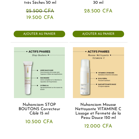
très Sèches 50 ml
30 ml
25.500
CFA
28.500
CFA
Le
Le
19.500
CFA
prix
prix
initial
actuel
était :
est :
AJOUTER AU PANIER
AJOUTER AU PANIER
25.500 CFA.
19.500 CFA.
Nuhanciam STOP
Nuhanciam Mousse
BOUTONS Correcteur
Nettoyante VITAMINE C
Ciblé 15 ml
Lissage et Fermeté de la
Peau Douce 150 ml
10.500
CFA
12.000
CFA