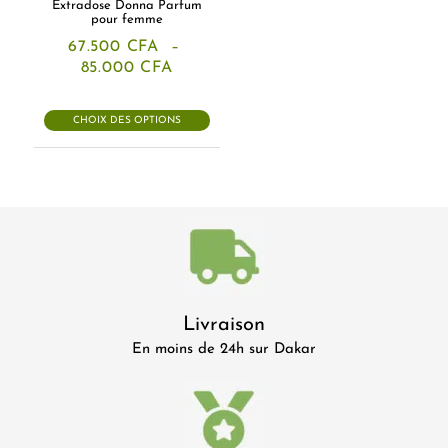
Extradose Donna Parfum
pour femme
67.500
CFA
–
Plage
85.000
CFA
de
prix :
67.500 CFA
CHOIX DES OPTIONS
à
85.000 CFA
Livraison
En moins de 24h sur Dakar