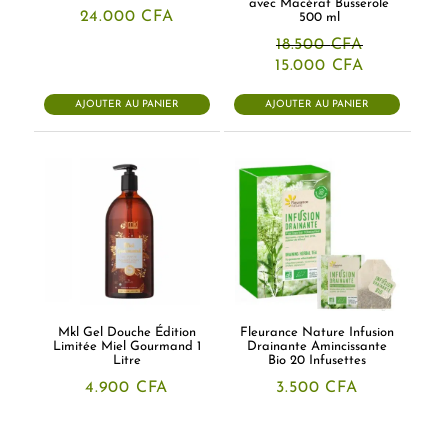
avec Macérat Busserole
24.000
CFA
500 ml
18.500
CFA
Le
Le
15.000
CFA
prix
prix
initial
actuel
AJOUTER AU PANIER
AJOUTER AU PANIER
était :
est :
18.500 CFA.
15.000 CFA
Mkl Gel Douche Édition
Fleurance Nature Infusion
Limitée Miel Gourmand 1
Drainante Amincissante
Litre
Bio 20 Infusettes
4.900
CFA
3.500
CFA