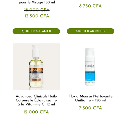
pour le Visage 150 ml
8.750
CFA
18.000
CFA
Le
Le
13.500
CFA
prix
prix
initial
actuel
était :
est :
AJOUTER AU PANIER
AJOUTER AU PANIER
18.000 CFA.
13.500 CFA.
Advanced Clinicals Huile
Floxia Mousse Nettoyante
Corporelle Éclaircissante
Unifiante – 150 ml
à la Vitamine C 112 ml
7.500
CFA
12.000
CFA