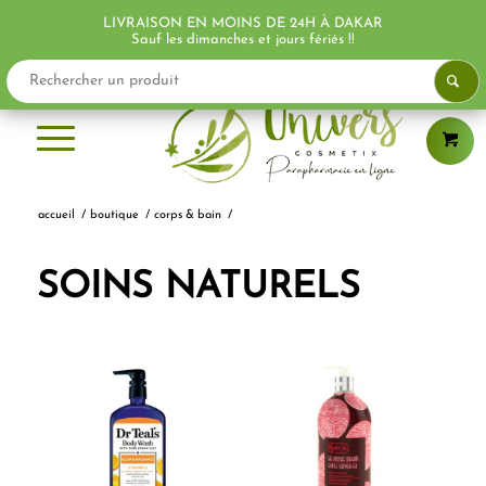
LIVRAISON EN MOINS DE 24H À DAKAR
PROMO !
PROMO !
PROMO !
PROMO !
Sauf les dimanches et jours fériés !!
accueil
/
boutique
/
corps & bain
/
SOINS NATURELS