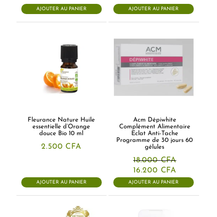
AJOUTER AU PANIER
AJOUTER AU PANIER
Fleurance Nature Huile
Acm Dépiwhite
essentielle d’Orange
Complément Alimentaire
douce Bio 10 ml
Eclat Anti-Tache
Programme de 30 jours 60
2.500
CFA
gélules
18.000
CFA
Le
Le
16.200
CFA
prix
prix
AJOUTER AU PANIER
AJOUTER AU PANIER
initial
actuel
était :
est :
18.000 CFA.
16.200 CFA