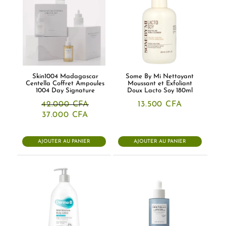
Skin1004 Madagascar
Some By Mi Nettoyant
Centella Coffret Ampoules
Moussant et Exfoliant
1004 Day Signature
Doux Lacto Soy 180ml
42.000
CFA
13.500
CFA
Le
Le
37.000
CFA
prix
prix
initial
actuel
était :
est :
AJOUTER AU PANIER
AJOUTER AU PANIER
42.000 CFA.
37.000 CFA.