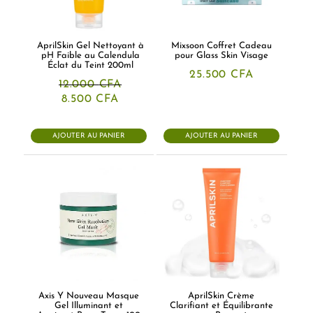
AprilSkin Gel Nettoyant à
Mixsoon Coffret Cadeau
pH Faible au Calendula
pour Glass Skin Visage
Éclat du Teint 200ml
25.500
CFA
12.000
CFA
Le
Le
8.500
CFA
prix
prix
initial
actuel
était :
est :
AJOUTER AU PANIER
AJOUTER AU PANIER
12.000 CFA.
8.500 CFA.
Axis Y Nouveau Masque
AprilSkin Crème
Gel Illuminant et
Clarifiant et Équilibrante