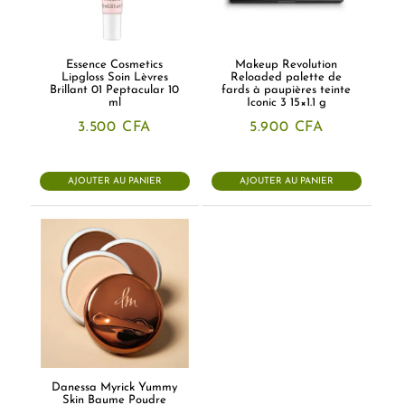
Essence Cosmetics
Makeup Revolution
Lipgloss Soin Lèvres
Reloaded palette de
Brillant 01 Peptacular 10
fards à paupières teinte
ml
Iconic 3 15×1.1 g
3.500
CFA
5.900
CFA
AJOUTER AU PANIER
AJOUTER AU PANIER
Danessa Myrick Yummy
Skin Baume Poudre