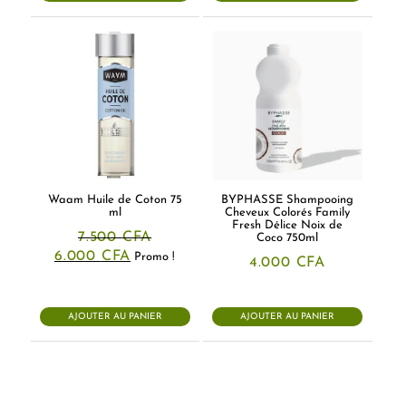
Waam Huile de Coton 75
BYPHASSE Shampooing
ml
Cheveux Colorés Family
Fresh Délice Noix de
7.500
CFA
Coco 750ml
Le
Le
6.000
CFA
Promo !
4.000
CFA
prix
prix
initial
actuel
était :
est :
7.500 CFA.
6.000 CFA.
AJOUTER AU PANIER
AJOUTER AU PANIER