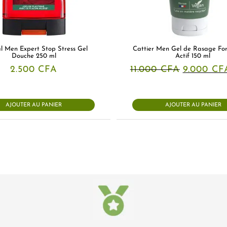
l Men Expert Stop Stress Gel
Cattier Men Gel de Rasage For
Douche 250 ml
Actif 150 ml
Le
2.500
CFA
11.000
CFA
9.000
CF
prix
initial
était :
11.000 CF
AJOUTER AU PANIER
AJOUTER AU PANIER