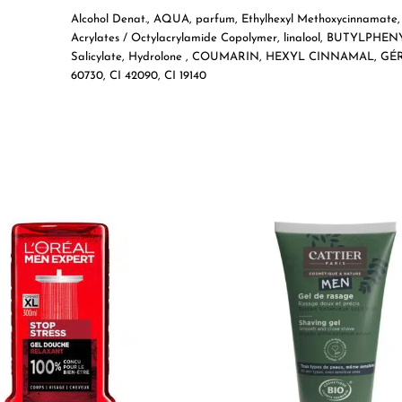
Alcohol Denat., AQUA, parfum, Ethylhexyl Methoxycinn
Acrylates / Octylacrylamide Copolymer, linalool, BUTYLP
Salicylate, Hydrolone , COUMARIN, HEXYL CINNAMAL, 
60730, CI 42090, CI 19140