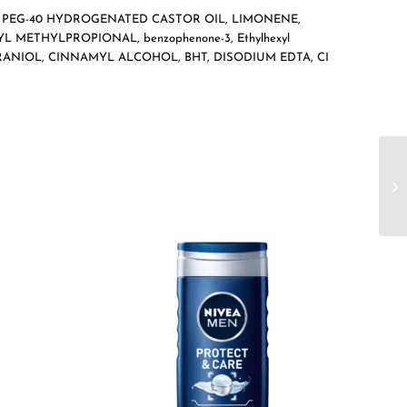
amate, PEG-40 HYDROGENATED CASTOR OIL, LIMONENE,
HENYL METHYLPROPIONAL, benzophenone-3, Ethylhexyl
GÉRANIOL, CINNAMYL ALCOHOL, BHT, DISODIUM EDTA, CI