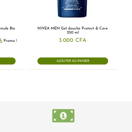
mule Bio
NIVEA MEN Gel douche Protect & Care
250 ml
Le
A
3.000
CFA
Promo !
prix
actuel
est :
A.
9.000 CFA.
AJOUTER AU PANIER